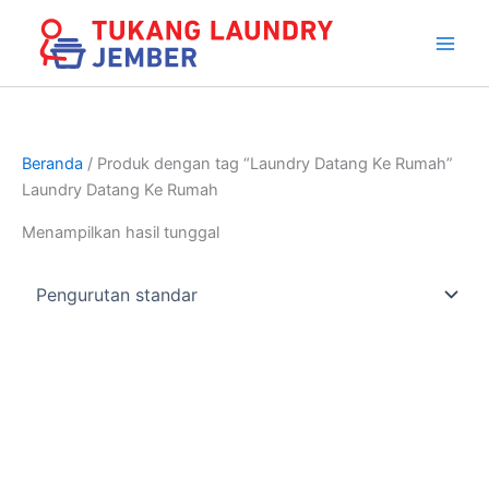
Lewati
Chat Whatsapp
Antar jemput + 10 Ribu
ke
konten
Beranda
/ Produk dengan tag “Laundry Datang Ke Rumah”
Laundry Datang Ke Rumah
Menampilkan hasil tunggal