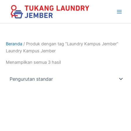
Lewati
Chat Whatsapp
Antar jemput + 10 Ribu
ke
konten
Beranda
/ Produk dengan tag “Laundry Kampus Jember”
Laundry Kampus Jember
Menampilkan semua 3 hasil