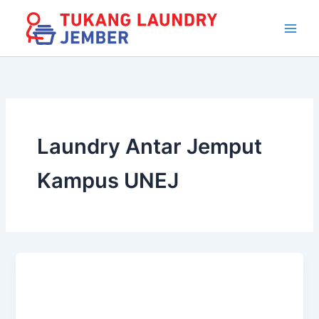
Lewati
Chat Whatsapp
Antar jemput + 10 Ribu
ke
konten
Laundry Antar Jemput
Kampus UNEJ