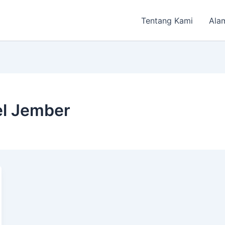
Antar jemput + 10 Ribu
Tentang Kami
Ala
el Jember