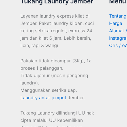
Tukang Laundry Jember
Menu
Layanan laundry express kilat di
Tentang
Jember. Paket laundry kiloan, cuci
Harga
kering setrika reguler, express 24
Alamat 
jam dan kilat 6 jam. Lebih bersih,
Instagr
licin, rapi & wangi
Qris / e
Pakaian tidak dicampur (3Kg), 1x
proses 1 pelanggan.
Tidak dijemur (mesin pengering
laundry).
Menggunakan setrika uap.
Laundry antar jemput
Jember.
Tukang Laundry dilindungi UU hak
cipta melalui UU kepemilikan